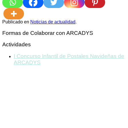
Publicado en
Noticias de actualidad
.
Formas de Colaborar con ARCADYS
Actividades
I Concurso Infantil de Postales Navideñas de
ARCADYS
ARCADYS
C/ Ramón Gordillo, nº 6, bajo B. 46010 Valencia
Atención en nuestra oficina
Lunes a jueves de 11:00 a 14:00 y 17:30 a 19:00 hs.
Viernes de 11:00 a 13:00 horas.
Atención al teléfono 963739105
Lunes a jueves de 11 a 13:30