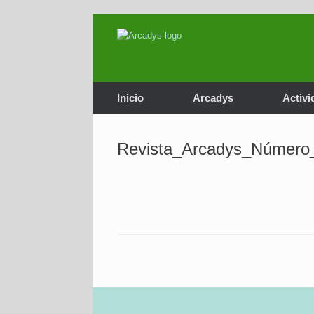
Saltar
al
contenido
Inicio
Arcadys
Activi
Revista_Arcadys_Número