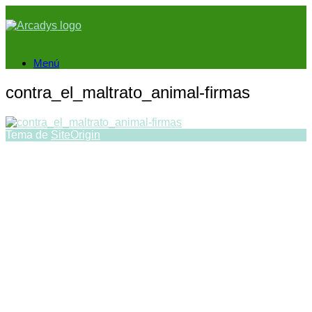
Saltar
al
contenido
Menú
contra_el_maltrato_animal-firmas
Tema de
SiteOrigin