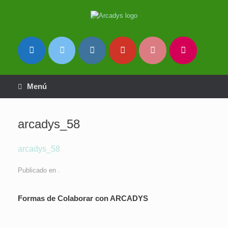
Saltar
al
contenido
Menú
arcadys_58
arcadys_58
Publicado en .
Formas de Colaborar con ARCADYS