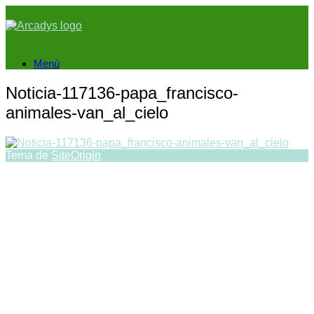
Saltar
al
contenido
Menú
Noticia-117136-papa_francisco-
animales-van_al_cielo
Tema de
SiteOrigin