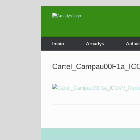
Saltar
al
contenido
Inicio
Arcadys
Activi
Cartel_Campau00F1a_IC