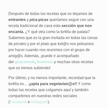
Después de todas las recetas que os dejamos de
entrantes
y
pica-picas
queríamos seguir con una
receta tradicional de casa esta
sección que
nos
encanta.
¿Y qué otra como la tortilla de patata?
Sabemos que es la gran invitada en todas las cenas
de
picoteo
y por el plato que tod@s nos peleamos
por hacer cuando nos reunimos con el grupo de
amig@s. Además, ¡puede ir acompañado
del
guacamole
,
hummus
y muchas otras recetas
que os iremos subiendo!
Por último, y no menos importante, recordad que la
tortilla es…
¡¡apta para vegetarian@s!!
Y como
todas las recetas que colgamos aquí y también
compartimos en nuestras redes sociales
(
Facebook
e
Instagram
).